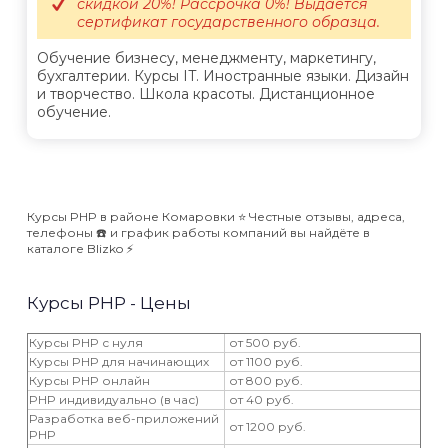
скидкой 20%! Рассрочка 0%! Выдается
сертификат государственного образца.
Обучение бизнесу, менеджменту, маркетингу,
бухгалтерии. Курсы IT. Иностранные языки. Дизайн
и творчество. Школа красоты. Дистанционное
обучение.
Курсы PHP в районе Комаровки ⭐️ Честные отзывы, адреса,
телефоны ☎️ и график работы компаний вы найдёте в
каталоге Blizko ⚡️
Курсы PHP - Цены
Курсы PHP с нуля
от 500 руб.
Курсы PHP для начинающих
от 1100 руб.
Курсы PHP онлайн
от 800 руб.
PHP индивидуально (в час)
от 40 руб.
Разработка веб-приложений
от 1200 руб.
PHP