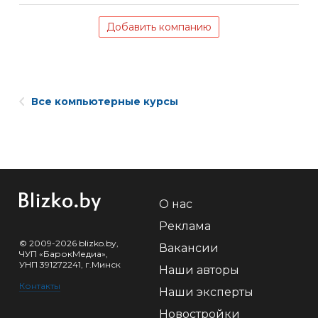
Добавить компанию
Все компьютерные курсы
О нас
Реклама
© 2009-2026 blizko.by,
Вакансии
ЧУП «БарокМедиа»,
УНП 391272241, г.Минск
Наши авторы
Контакты
Наши эксперты
Новостройки