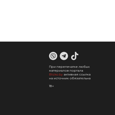
При перепечатке любых
материалов портала
Blizko.by
активная ссылка
на источник обязательна
18+