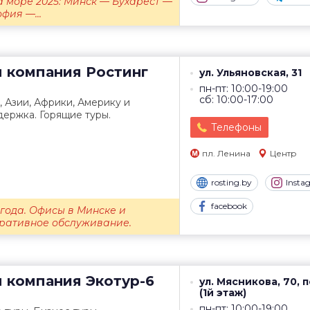
а море 2025: Минск — Бухарест —
фия —...
я компания
Ростинг
ул. Ульяновская, 31
пн-пт: 10:00-19:00
сб: 10:00-17:00
, Азии, Африки, Америку и
ержка. Горящие туры.
Телефоны
пл. Ленина
Центр
rosting.by
Insta
facebook
 года. Офисы в Минске и
оративное обслуживание.
я компания
Экотур-6
ул. Мясникова, 70, п
(1й этаж)
пн-пт: 10:00-19:00