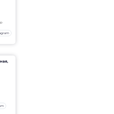
тр
tagram
ная,
ram