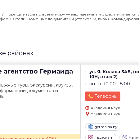
Горящие туры по всему миру — ваш идеальный отдых начинается с
феры. Отели. Помощь с документами (страховки, визы). Командировк
ке районах
 агентство
Гермаида
ул. Я. Коласа 34Б, (
10Н, этаж 2)
пн-пт: 10:00–18:00
лыжные туры, экскурсии, круизы,
оформлении документов и
зы.
Телефоны
Академия наук
Академия наук
germaida.by
Instagram
Напи