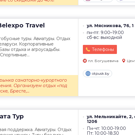
ие со скидками до 40%!
elexpo Travel
ул. Мясникова, 76, 1
пн-пт: 9:00–19:00
сб-вс: выходной
тобусные туры. Авиатуры. Отдых
Беларуси. Корпоративные
Базы отдыха и агроусадьбы.
Телефоны
Спортивные...
пл. Богушевича
Цен
otpusk.by
рынка санаторно-курортного
ения. Организуем отдых «под
е, Бресте,...
ата Тур
ул. Мельникайте, 2,
1206
Пн-чт: 10:00-19:00
вая поддержка. Авиатуры. Отдых
Пт: 10:00-18:30