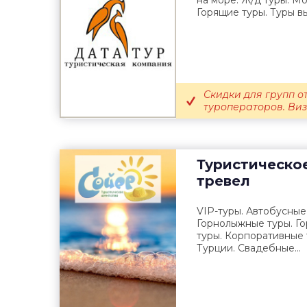
на море. Ж/д туры. Мо
Горящие туры. Туры вы
Скидки для групп от
туроператоров. Ви
Туристическо
тревел
VIP-туры. Автобусные
Горнолыжные туры. Г
туры. Корпоративные 
Турции. Свадебные...