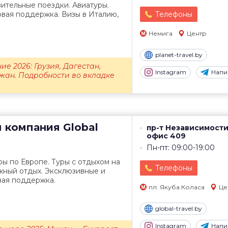
ительные поездки. Авиатуры.
вая поддержка. Визы в Италию,
Телефоны
Немига
Центр
planet-travel.by
е 2026: Грузия, Дагестан,
Instagram
Напи
жан. Подробности во вкладке
я компания
Global
пр-т Независимости
офис 409
Пн-пт: 09:00-19:00
ры по Европе. Туры с отдыхом на
Телефоны
жный отдых. Эксклюзивные и
вая поддержка.
пл. Якуба Коласа
Це
global-travel.by
Instagram
Напи