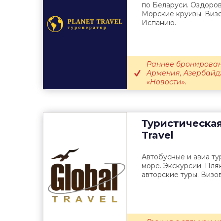
по Беларуси. Оздоров
Морские круизы. Визо
Испанию.
Раннее бронировани
Армения, Азербайд
«Новости».
Туристическа
Travel
Автобусные и авиа ту
море. Экскурсии. Пля
авторские туры. Визо