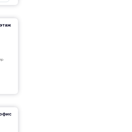
 этаж
тр
 офис