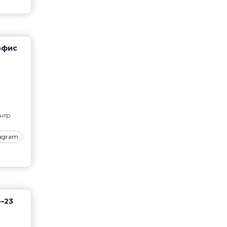
офис
нтр
tagram
8–23