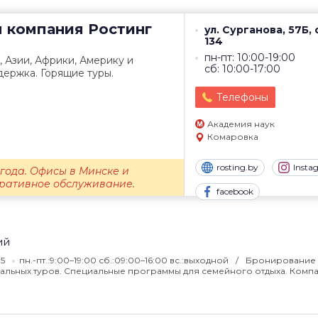
я компания
Ростинг
ул. Сурганова, 57Б,
134
пн-пт: 10:00-19:00
, Азии, Африки, Америку и
сб: 10:00-17:00
ержка. Горящие туры.
Телефоны
Академия наук
Комаровка
rosting.by
Insta
 года. Офисы в Минске и
оративное обслуживание.
facebook
ий
05
пн.-пт.:9:00–19:00 сб.:09:00–16:00 вс.:выходной
Бронирование 
уальных туров. Специальные программы для семейного отдыха. Комп