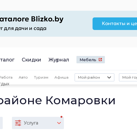
талог
Скидки
Журнал
Мебель
Работа
Авто
Туризм
Афиша
Мой район
Мой го
тдых
 районе Комаровки
Услуга