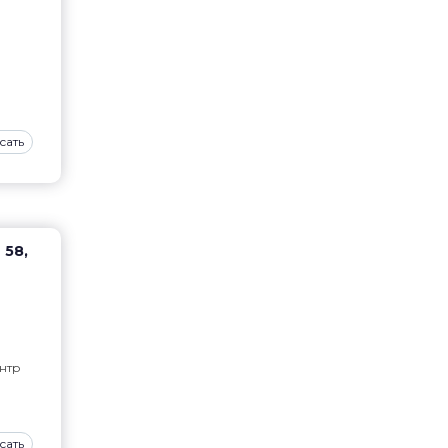
сать
 58,
нтр
сать