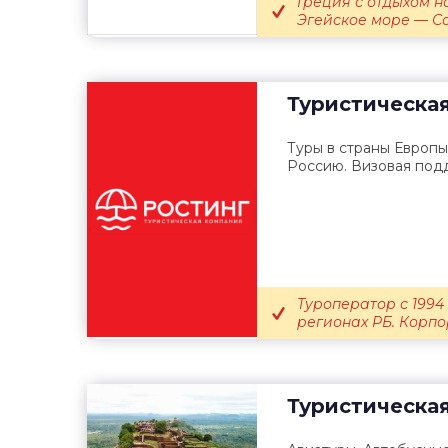
Греция с отдыхом н
Эгейское море — Со
Туристическа
Туры в страны Европы
Россию. Визовая подд
Туроператор с 1994
регионах РБ. Корп
Туристическа