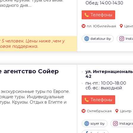
рские круизы. Туры без визы.
Обед: 14:00-14:30
ходного дня....
Телефоны
пл. Юбилейная
Цен
datatour.by
Ins
 5 человек. Цены ниже ,чем у
зовая поддержка.
е агентство
Сойер
ул. Интернациональ
42
пн.-пт.: 10:00–18:00
сб.-вс.: выходной
 экскурсионные туры по Европе.
орящие туры. Индивидуальные
Телефоны
туры. Круизы. Отдых в Египте и
Октябрьская
Центр
soyer.by
Instag