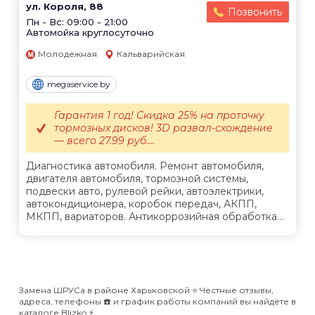
ул. Короля, 88
Позвонить
Пн - Вс: 09:00 - 21:00
Автомойка круглосуточно
Молодежная
Кальварийская
megaservice.by
Гарантия 1 год! Скидка 25% на проточку
тормозных дисков! 3D развал-схождение
— всего 27.99 руб....
Диагностика автомобиля. Ремонт автомобиля,
двигателя автомобиля, тормозной системы,
подвески авто, рулевой рейки, автоэлектрики,
автокондиционера, коробок передач, АКПП,
МКПП, вариаторов. Антикоррозийная обработка...
Замена ШРУСа в районе Харьковской ⭐️ Честные отзывы,
адреса, телефоны ☎️ и график работы компаний вы найдёте в
каталоге Blizko ⚡️