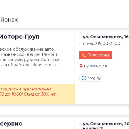
айонах
оторс-Груп
ул. Ольшевского, 1
пн-вс: 09:00-21:00
еское обслуживание авто.
 Развал-схождение. Ремонт
Телефоны
ров своими руками. Аргонная
ая обработка. Запчасти на...
Пушкинская
emg.by
 подвески при наличии
00 до 10:00! Скидка 30% на
сервис
ул. Ольшевского, 2
корпус 2