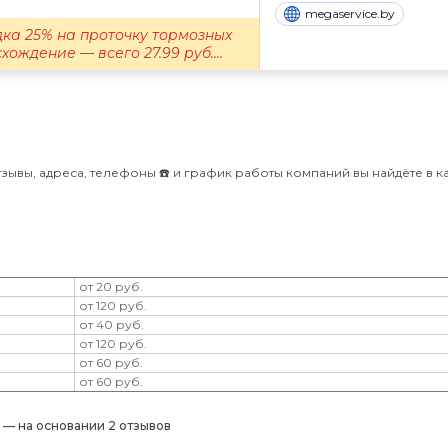
megaservice.by
идка 25% на проточку тормозных
хождение — всего 27.99 руб....
зывы, адреса, телефоны ☎️ и график работы компаний вы найдёте в к
от 20 руб.
от 120 руб.
от 40 руб.
от 120 руб.
от 60 руб.
от 60 руб.
) — на основании 2 отзывов