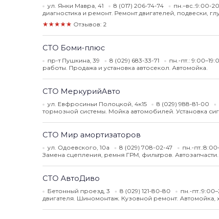
ул. Янки Мавра, 41
8 (017) 206-74-74
пн.–вс.:9:00-2
диагностика и ремонт. Ремонт двигателей, подвески, г
★★★★★
Отзывов: 2
СТО Боми-плюс
пр-т Пушкина, 39
8 (029) 683-33-71
пн.-пт.: 9:00–19
работы. Продажа и установка автосекол. Автомойка.
СТО МеркурийАвто
ул. Евфросиньи Полоцкой, 4к15
8 (029) 988-81-00
тормозной системы. Мойка автомобилей. Установка сиг
СТО Мир амортизаторов
ул. Одоевского, 10а
8 (029) 708-02-47
пн.-пт.:8:0
Замена сцепления, ремня ГРМ, фильтров. Автозапчасти.
СТО АвтоДиво
Бетонный проезд, 3
8 (029) 121-80-80
пн.-пт.:9:00
двигателя. Шиномонтаж. Кузовной ремонт. Автомойка, 