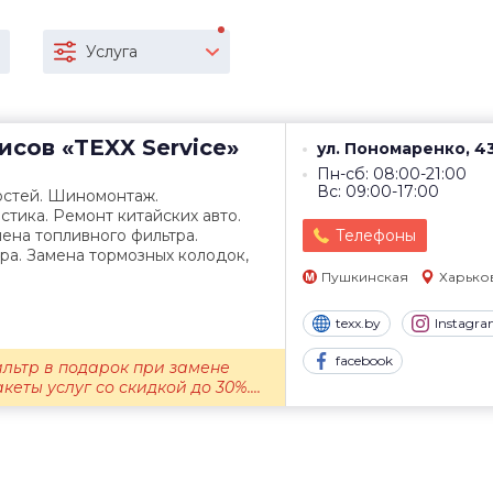
Услуга
висов
«TEXX Service»
ул. Пономаренко, 4
Пн-сб: 08:00-21:00
Вс: 09:00-17:00
остей. Шиномонтаж.
тика. Ремонт китайских авто.
ена топливного фильтра.
Телефоны
ра. Замена тормозных колодок,
Пушкинская
Харько
texx.by
Instagr
facebook
льтр в подарок при замене
еты услуг со скидкой до 30%....