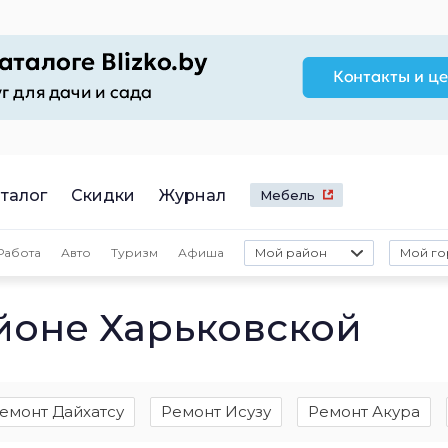
талог
Скидки
Журнал
Мебель
Работа
Авто
Туризм
Афиша
Мой район
Мой го
айоне Харьковской
емонт Дайхатсу
Ремонт Исузу
Ремонт Акура