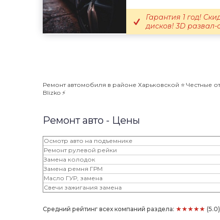
Гарантия 1 год! Ск
дисков! 3D развал-с
Ремонт автомобиля в районе Харьковской ⭐️ Честные от
Blizko ⚡️
Ремонт авто - Цены
Осмотр авто на подъемнике
Ремонт рулевой рейки
Замена колодок
Замена ремня ГРМ
Масло ГУР, замена
Свечи зажигания замена
★★★★★
Средний рейтинг всех компаний раздела:
(5.0