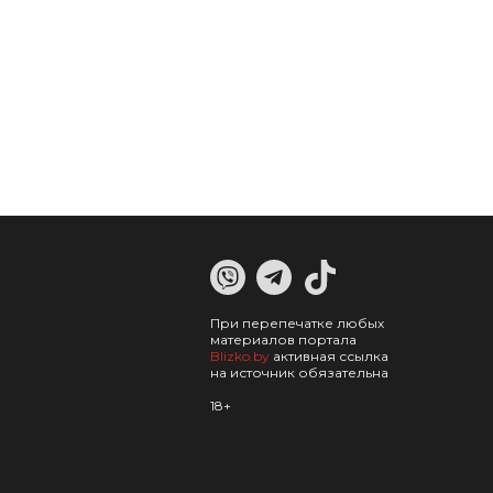
При перепечатке любых
материалов портала
Blizko.by
активная ссылка
на источник обязательна
18+