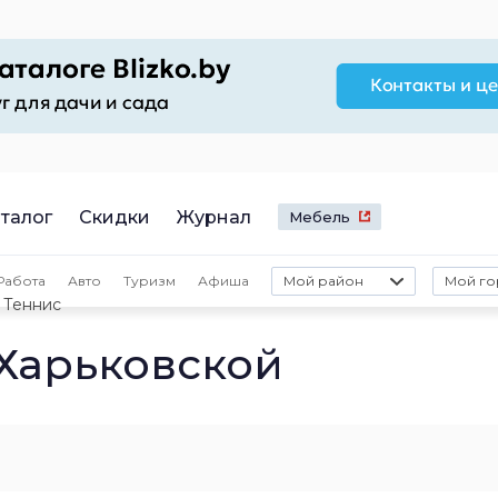
талог
Скидки
Журнал
Мебель
Работа
Авто
Туризм
Афиша
Мой район
Мой го
Теннис
 Харьковской