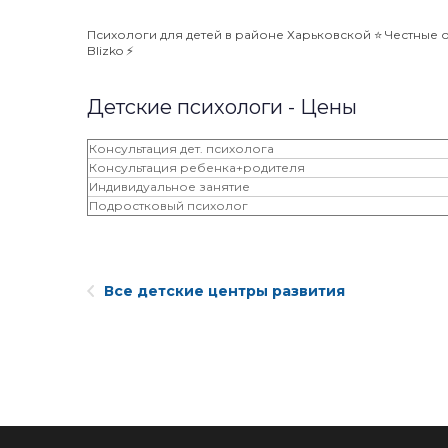
Психологи для детей в районе Харьковской ⭐️ Честные 
Blizko ⚡️
Детские психологи - Цены
Консультация дет. психолога
Консультация ребенка+родителя
Индивидуальное занятие
Подростковый психолог
Все детские центры развития