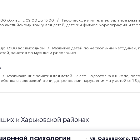
0:00 сб.- вс.: с 09:00 до 16:00
Творческое и интеллектуальное разви
я по английскому языку для детей, детский фитнес, хореография и тво
00 до 18:00 вс.: выходной
Развитие детей по нескольким методикам,
етей, занятия по музыке и рисованию.
о
0
Развивающие занятия для детей 1-7 лет. Подготовка к школе, лог
нка с задержкой речи, др. речевыми нарушениями у детей от 1,5 до
йших к Харьковской районах
ционной психологии
ул. Одоевского, 115