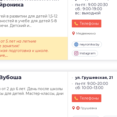
йроника
пн-пт.: 9:00-20:30
сб.: 9:00-19:00
вс.: выходной
й в развитии для детей 1,5-12
жностей в учебе для детей 5-8
Телефоны
ечи. Детский и...
Медвежино
т 5 лет на летние
neyronika.by
 занятия!
кая подготовка к школе.
Instagram
,...
Зубоша
ул. Грушевская, 21
пн-пт: 9:00–20:00
сб: 10:00–13:00
 от 2 до 6 лет. День после школы
сы для детей. Мастер-классы, дни
Телефоны
Грушевка