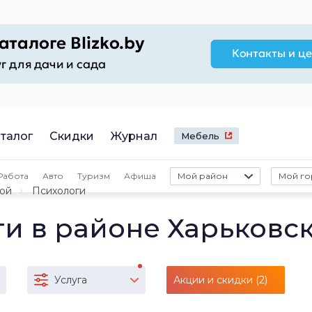
талог
Скидки
Журнал
Мебель
Работа
Авто
Туризм
Афиша
Мой район
Мой го
кой
Психологи
ги в районе Харьковс
Услуга
Акции и скидки (2)