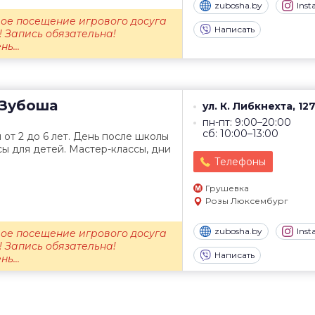
zubosha.by
Ins
вое посещение игрового досуга
Написать
! Запись обязательна!
ь...
Зубоша
ул. К. Либкнехта, 12
пн-пт: 9:00–20:00
сб: 10:00–13:00
 от 2 до 6 лет. День после школы
сы для детей. Мастер-классы, дни
Телефоны
Грушевка
Розы Люксембург
zubosha.by
Ins
вое посещение игрового досуга
! Запись обязательна!
Написать
ь...