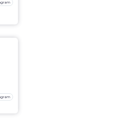
tagram
7
tagram