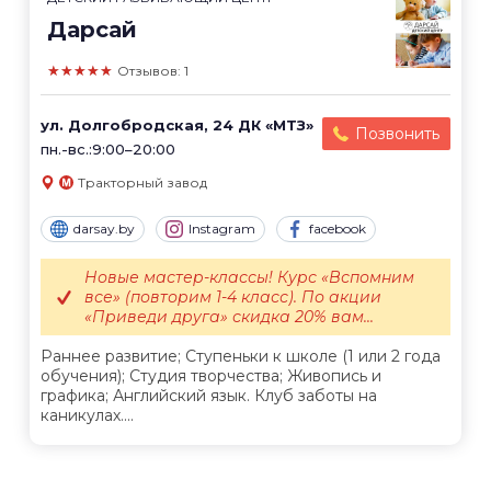
Дарсай
★★★★★
Отзывов: 1
ул. Долгобродская, 24 ДК «МТЗ»
Позвонить
пн.-вс.:9:00–20:00
Тракторный завод
darsay.by
Instagram
facebook
Новые мастер-классы! Курс «Вспомним
все» (повторим 1-4 класс). По акции
«Приведи друга» скидка 20% вам...
Раннее развитие; Ступеньки к школе (1 или 2 года
обучения); Студия творчества; Живопись и
графика; Английский язык. Клуб заботы на
каникулах....