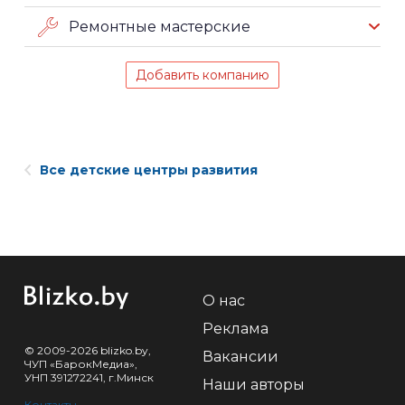
Ремонтные мастерские
Добавить компанию
Все детские центры развития
О нас
Реклама
© 2009-2026 blizko.by,
Вакансии
ЧУП «БарокМедиа»,
УНП 391272241, г.Минск
Наши авторы
Контакты