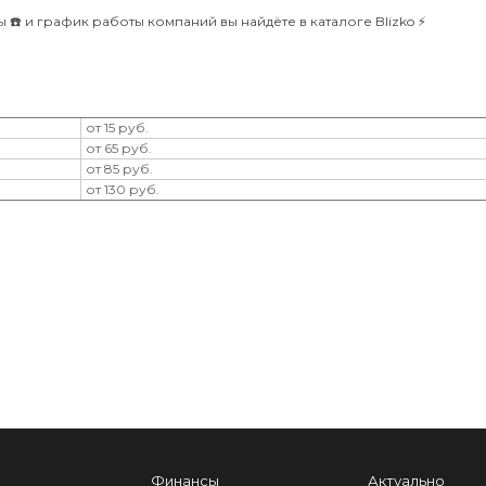
☎️ и график работы компаний вы найдёте в каталоге Blizko ⚡️
от 15 руб.
от 65 руб.
от 85 руб.
от 130 руб.
Финансы
Актуально