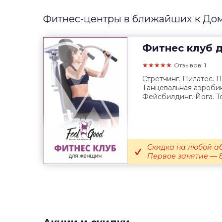
Фитнес-центры в ближайших к До
Фитнес клуб 
★★★★★
Отзывов: 1
Стретчинг. Пилатес. 
Танцевальная аэробик
Фейсбилдинг. Йога. Tot
Скидка на любой а
Первое занятие — 8 