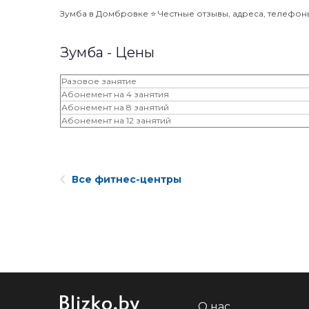
Зумба в Домбровке ⭐️ Честные отзывы, адреса, телефоны 
Зумба - Цены
Разовое занятие
Абонемент на 4 занятия
Абонемент на 8 занятий
Абонемент на 12 занятий
Все фитнес-центры
О нас