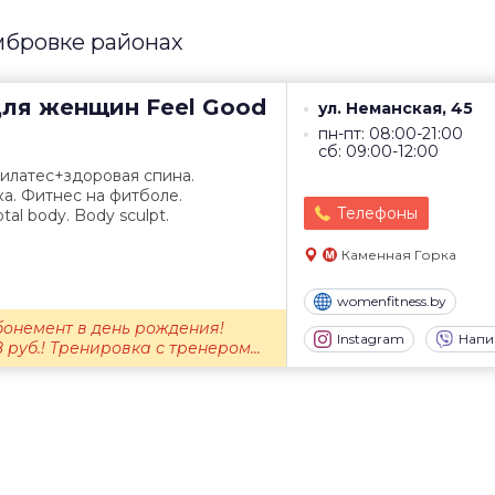
мбровке районах
для женщин
Feel Good
ул. Неманская, 45
пн-пт: 08:00-21:00
сб: 09:00-12:00
Пилатес+здоровая спина.
а. Фитнес на фитболе.
Телефоны
al body. Body sculpt.
Каменная Горка
womenfitness.by
бонемент в день рождения!
Instagram
Напи
руб.! Тренировка с тренером...