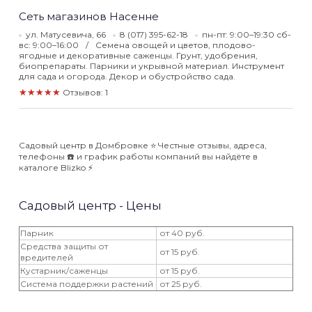
Сеть магазинов Насенне
ул. Матусевича, 66
8 (017) 395-62-18
пн-пт: 9:00–19:30 сб-
вс: 9:00–16:00
Семена овощей и цветов, плодово-
ягодные и декоративные саженцы. Грунт, удобрения,
биопрепараты. Парники и укрывной материал. Инструмент
для сада и огорода. Декор и обустройство сада.
★★★★★
Отзывов: 1
Садовый центр в Домбровке ⭐️ Честные отзывы, адреса,
телефоны ☎️ и график работы компаний вы найдёте в
каталоге Blizko ⚡️
Садовый центр - Цены
Парник
от 40 руб.
Средства защиты от
от 15 руб.
вредителей
Кустарник/саженцы
от 15 руб.
Система поддержки растений
от 25 руб.