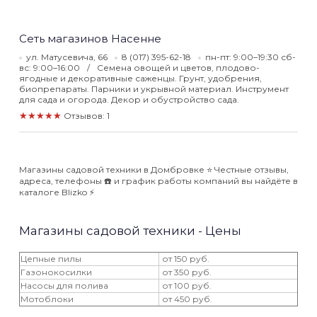
Сеть магазинов Насенне
ул. Матусевича, 66
8 (017) 395-62-18
пн-пт: 9:00–19:30 сб-
вс: 9:00–16:00
Семена овощей и цветов, плодово-
ягодные и декоративные саженцы. Грунт, удобрения,
биопрепараты. Парники и укрывной материал. Инструмент
для сада и огорода. Декор и обустройство сада.
★★★★★
Отзывов: 1
Магазины садовой техники в Домбровке ⭐️ Честные отзывы,
адреса, телефоны ☎️ и график работы компаний вы найдёте в
каталоге Blizko ⚡️
Магазины садовой техники - Цены
Цепные пилы
от 150 руб.
Газонокосилки
от 350 руб.
Насосы для полива
от 100 руб.
Мотоблоки
от 450 руб.