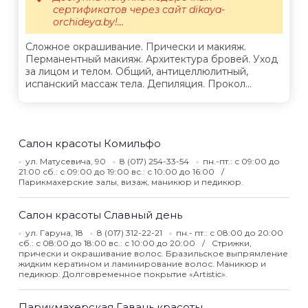
сертификатов через сайт dikaya-
orchideya.by!...
Сложное окрашивание. Прически и макияж.
Перманентный макияж. Архитектура бровей. Уход
за лицом и телом. Общий, антицеллюлитный,
испанский массаж тела. Депиляция. Прокол...
Салон красоты Комильфо
ул. Матусевича, 90
8 (017) 254-33-54
пн.-пт.: с 09:00 до
21:00 сб.: с 09:00 до 19:00 вс.: с 10:00 до 16:00
Парикмахерские залы, визаж, маникюр и педикюр.
Салон красоты Славный день
ул. Гаруна, 18
8 (017) 312-22-21
пн.- пт.: с 08:00 до 20:00
сб.: с 08:00 до 18:00 вс.: с 10:00 до 20:00
Стрижки,
прически и окрашивание волос. Бразильское выпрямление
жидким кератином и ламинирование волос. Маникюр и
педикюр. Долговременное покрытие «Artistic».
Парикмахерская Гавань красоты