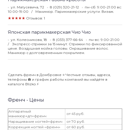
ул. Матусевича, 72
8 (029) 320-21-12
пн-сб: 9:00-21:00 вс:
10:00-19:00
Маникюр. Парикмахерские услуги. Визаж.
★★★★★
Отзывов: 1
Японская парикмахерская Чио Чио
ул. Колесникова, 18
8 (033) 377-66-64
пн-вс: 9:00-21:00
Экспресс-стрижки за 15 минут. Стрижки по фиксированной
цене. Воздушная мойка головы. Окрашивание волос.
Маникюр с долговременным покрытием.
Сделать френч в Домбровке ⭐️ Честные отзывы, адреса,
телефоны ☎️ и график работы компаний вы найдёте в
каталоге Blizko ⚡️
Френч - Цены
Аппаратный
от 45 руб.
маникюр+дп+френч
Наращивание ногтей+френч
от 70 руб.
Коррекция ногтей «френч»
от 60 руб.