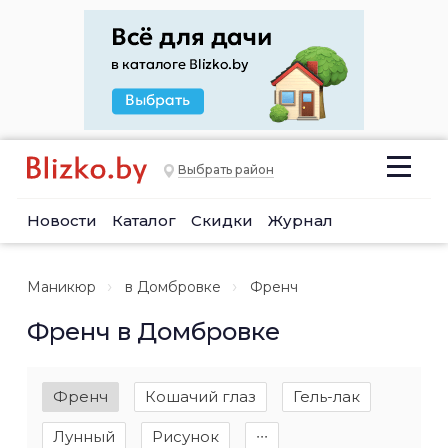
Выбрать район
Новости
Каталог
Скидки
Журнал
Маникюр
в Домбровке
Френч
Френч в Домбровке
Френч
Кошачий глаз
Гель-лак
Лунный
Рисунок
∙∙∙