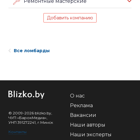
Ремонтные мастерские
Добавить компанию
Все ломбарды
О нас
Реклама
© 2009-2026 blizko.by,
Вакансии
ЧУП «БарокМедиа»,
УНП 391272241, г.Минск
Наши авторы
Контакты
Наши эксперты