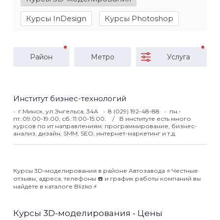
Курсы InDesign
Курсы Photoshop
Район
Метро
Услуга
Институт бизнес-технологий
г.Минск, ул.Энгельса, 34А
8 (029) 192-48-88
пн.-
пт.:09.00-19.00; сб.:11:00-15:00.
В институте есть много
курсов по ит направлениям: программирование, бизнес-
анализ, дизайн, SMM, SEO, интернет-маркетинг и т.д.
Курсы 3D-моделирования в районе Автозавода ⭐️ Честные
отзывы, адреса, телефоны ☎️ и график работы компаний вы
найдёте в каталоге Blizko ⚡️
Курсы 3D-моделирования - Цены