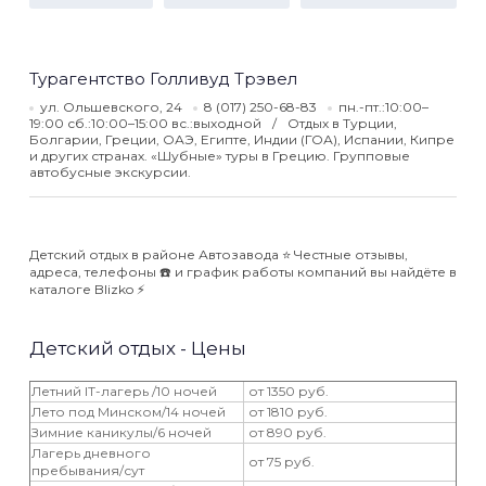
Турагентство Голливуд Трэвел
ул. Ольшевского, 24
8 (017) 250-68-83
пн.-пт.:10:00–
19:00 сб.:10:00–15:00 вс.:выходной
Отдых в Турции,
Болгарии, Греции, ОАЭ, Египте, Индии (ГОА), Испании, Кипре
и других странах. «Шубные» туры в Грецию. Групповые
автобусные экскурсии.
Детский отдых в районе Автозавода ⭐️ Честные отзывы,
адреса, телефоны ☎️ и график работы компаний вы найдёте в
каталоге Blizko ⚡️
Детский отдых - Цены
Летний IT-лагерь /10 ночей
от 1350 руб.
Лето под Минском/14 ночей
от 1810 руб.
Зимние каникулы/6 ночей
от 890 руб.
Лагерь дневного
от 75 руб.
пребывания/сут