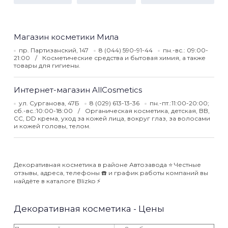
Магазин косметики Мила
пр. Партизанский, 147
8 (044) 590-91-44
пн.-вс.: 09:00-
21:00
Косметические средства и бытовая химия, а также
товары для гигиены.
Интернет-магазин AllCosmetics
ул. Сурганова, 47Б
8 (029) 613-13-36
пн.-пт.:11:00-20:00;
сб.-вс.:10:00-18:00
Органическая косметика, детская, BB,
CC, DD крема, уход за кожей лица, вокруг глаз, за волосами
и кожей головы, телом.
Декоративная косметика в районе Автозавода ⭐️ Честные
отзывы, адреса, телефоны ☎️ и график работы компаний вы
найдёте в каталоге Blizko ⚡️
Декоративная косметика - Цены