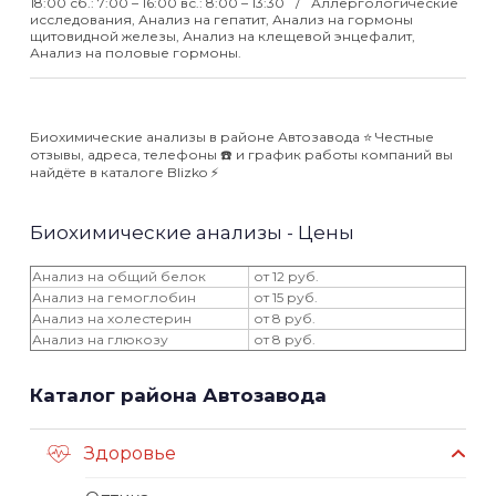
18:00 сб.: 7:00 – 16:00 вс.: 8:00 – 13:30
Аллергологические
исследования, Анализ на гепатит, Анализ на гормоны
щитовидной железы, Анализ на клещевой энцефалит,
Анализ на половые гормоны.
Биохимические анализы в районе Автозавода ⭐️ Честные
отзывы, адреса, телефоны ☎️ и график работы компаний вы
найдёте в каталоге Blizko ⚡️
Биохимические анализы - Цены
Анализ на общий белок
от 12 руб.
Анализ на гемоглобин
от 15 руб.
Анализ на холестерин
от 8 руб.
Анализ на глюкозу
от 8 руб.
Каталог района Автозавода
Здоровье