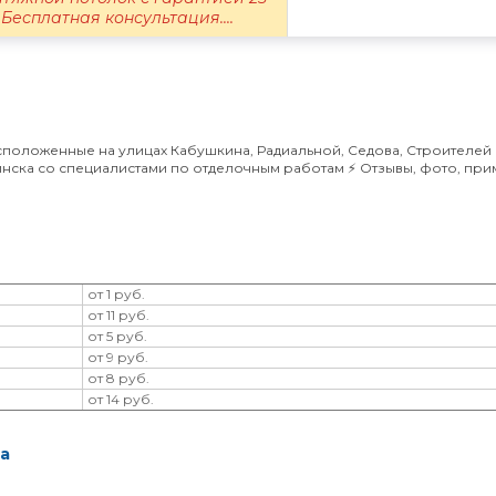
 Бесплатная консультация....
сположенные на улицах Кабушкина, Радиальной, Седова, Строителей 
инска со специалистами по отделочным работам ⚡️ Отзывы, фото, пр
от 1 руб.
от 11 руб.
от 5 руб.
от 9 руб.
от 8 руб.
от 14 руб.
а