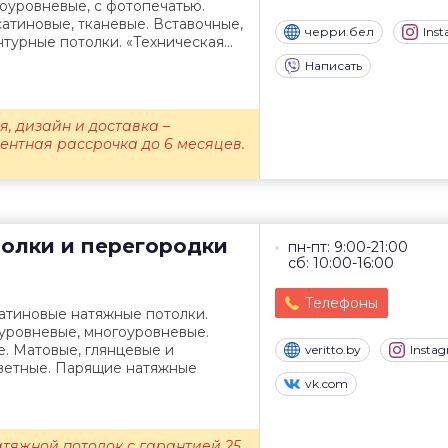
оуровневые, с фотопечатью.
сатиновые, тканевые. Вставочные,
черри.бел
Ins
турные потолки. «Техническая...
Написать
я, дизайн и доставка –
ентная рассрочка до 6 месяцев.
олки и перегородки
пн-пт: 9:00-21:00
сб: 10:00-16:00
Телефоны
сатиновые натяжные потолки.
уровневые, многоуровневые.
. Матовые, глянцевые и
veritto.by
Insta
цветные. Парящие натяжные
vk.com
тяжной потолок с гарантией 25