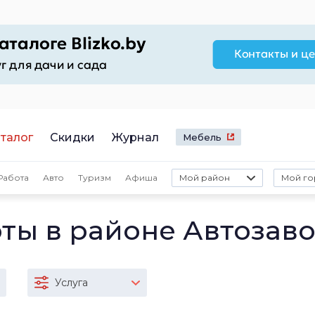
талог
Скидки
Журнал
Мебель
Работа
Авто
Туризм
Афиша
Мой район
Мой го
ты в районе Автозав
Услуга