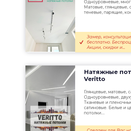
Одноуровневые, мног
Матовые, глянцевые, 
теневые, парящие, кон
Замер, консультаци
бесплатно. Беспроц
Акции, скидки и...
Натяжные пот
Veritto
Глянцевые, матовые, 
Одноуровневые, двух
Тканевые и пленочные
сатиновые. Белые и 
потолки....
Сделаем для Вас на