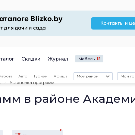
талог
Скидки
Журнал
Мебель
Работа
Авто
Туризм
Афиша
Мой район
Мой го
к
Установка программ
амм в районе Академ