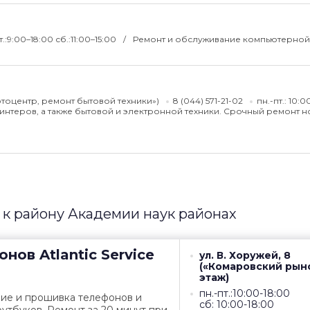
т.:9:00–18:00 сб.:11:00–15:00
Ремонт и обслуживание компьютерной 
Фотоцентр, ремонт бытовой техники»)
8 (044) 571-21-02
пн.-пт.: 10:0
нтеров, а также бытовой и электронной техники. Срочный ремонт н
к району Академии наук районах
онов
Atlantic Service
ул. В. Хоружей, 8
(«Комаровский рын
этаж)
пн.-пт.:10:00-18:00
ние и прошивка телефонов и
сб: 10:00-18:00