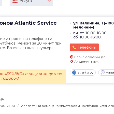
Услуга
онов
Atlantic Service
ул. Калинина, 1 («10
мелочей»)
пн.-пт.:10:00-18:00
сб: 10:00-18:00
ние и прошивка телефонов и
утбуков. Ремонт за 20 минут при
Телефоны
ке. Возможен вызов курьера.
Парк Челюскинцев
Академия наук
atlantix.by
Напи
во «БЛИЗКО» и получи защитное
в подарок!
ич
9:00–21:00
Аппаратный ремонт компьютеров и ноутбуков. Установк