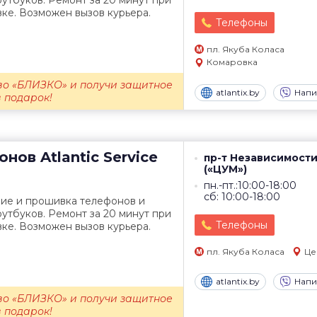
утбуков. Ремонт за 20 минут при
ке. Возможен вызов курьера.
Телефоны
пл. Якуба Коласа
Комаровка
во «БЛИЗКО» и получи защитное
atlantix.by
Напи
в подарок!
онов
Atlantic Service
пр-т Независимости
(«ЦУМ»)
пн.-пт.:10:00-18:00
сб: 10:00-18:00
ние и прошивка телефонов и
утбуков. Ремонт за 20 минут при
Телефоны
ке. Возможен вызов курьера.
пл. Якуба Коласа
Це
atlantix.by
Напи
во «БЛИЗКО» и получи защитное
в подарок!