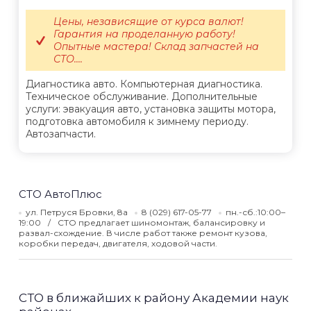
Цены, независящие от курса валют!
Гарантия на проделанную работу!
Опытные мастера! Склад запчастей на
СТО....
Диагностика авто. Компьютерная диагностика.
Техническое обслуживание. Дополнительные
услуги: эвакуация авто, установка защиты мотора,
подготовка автомобиля к зимнему периоду.
Автозапчасти.
СТО АвтоПлюс
ул. Петруся Бровки, 8а
8 (029) 617-05-77
пн.-сб.:10:00–
19:00
СТО предлагает шиномонтаж, балансировку и
развал-схождение. В числе работ также ремонт кузова,
коробки передач, двигателя, ходовой части.
СТО в ближайших к району Академии наук