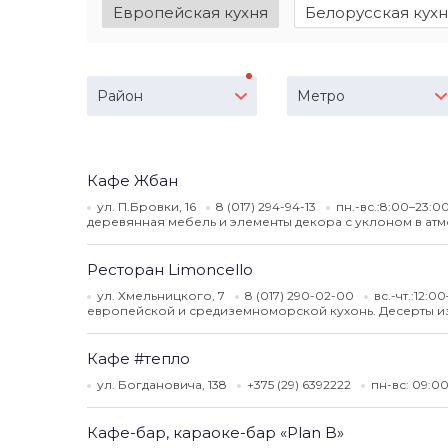
Европейская кухня
Белорусская кух
Район
Метро
Кафе Жбан
ул. П.Бровки, 16
8 (017) 294-94-13
пн.-вс.:8:00–23:0
деревянная мебель и элементы декора с уклоном в атм
Ресторан Limoncello
ул. Хмельницкого, 7
8 (017) 290-02-00
вс.-чт.:12:0
европейской и средиземноморской кухонь. Десерты из 
Кафе #тепло
ул. Богдановича, 138
+375 (29) 6392222
пн-вс: 09:0
Кафе-бар, караоке-бар «Plan B»