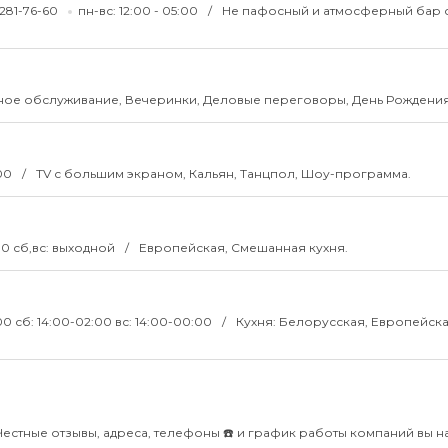
) 281-76-60
пн-вс: 12:00 - 05:00
Не пафосный и атмосферный бар 
ное обслуживание, Вечеринки, Деловые переговоры, День Рождения
:00
TV с большим экраном, Кальян, Танцпол, Шоу-программа.
00 сб,вс: выходной
Европейская, Смешанная кухня.
00 сб: 14:00-02:00 вс: 14:00-00:00
Кухня: Белорусская, Европейска
Честные отзывы, адреса, телефоны ☎️ и график работы компаний вы н