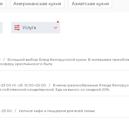
ня
Американская кухня
Азиатская кухня
Услуга
0
Большой выбор блюд белорусской кухни. В интерьере преобла
осферу крестьянского быта.
0–23:00 пт.-сб.:12:00–02:00
В меню разнообразные блюда белорус
собственной кондитерской. Еда на вынос со скидкой 20%.
0-23:00
Уютное кафе и пиццерия для всей семьи.