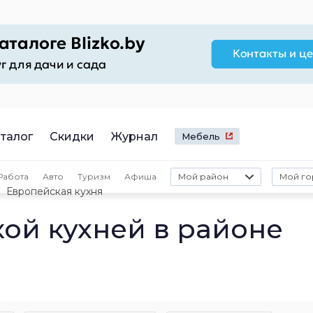
талог
Скидки
Журнал
Мебель
Работа
Авто
Туризм
Афиша
Мой район
Мой го
Европейская кухня
ой кухней в районе