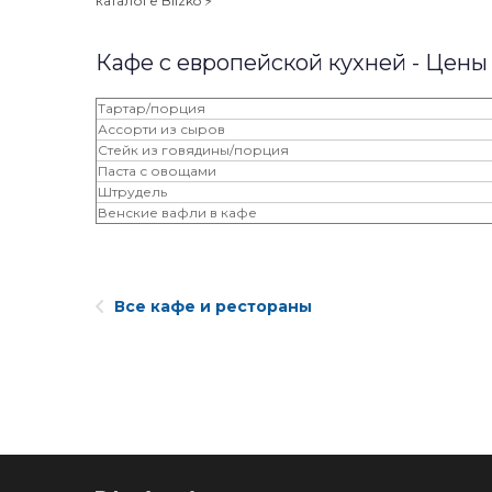
каталоге Blizko ⚡️
Кафе с европейской кухней - Цены
Тартар/порция
Ассорти из сыров
Стейк из говядины/порция
Паста с овощами
Штрудель
Венские вафли в кафе
Все кафе и рестораны