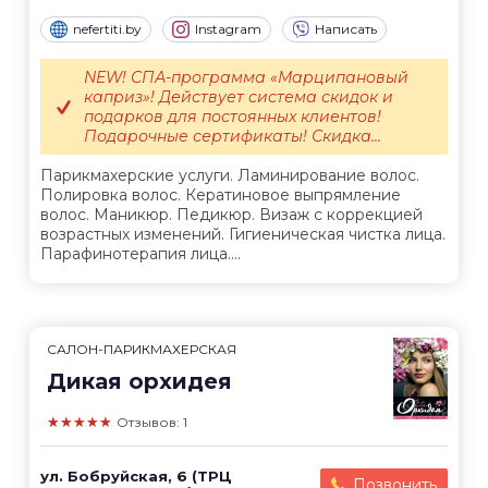
nefertiti.by
Instagram
Написать
NEW! СПА-программа «Марципановый
каприз»! Действует система скидок и
подарков для постоянных клиентов!
Подарочные сертификаты! Скидка...
Парикмахерские услуги. Ламинирование волос.
Полировка волос. Кератиновое выпрямление
волос. Маникюр. Педикюр. Визаж с коррекцией
возрастных изменений. Гигиеническая чистка лица.
Парафинотерапия лица....
САЛОН-ПАРИКМАХЕРСКАЯ
Дикая орхидея
★★★★★
Отзывов: 1
ул. Бобруйская, 6 (ТРЦ
Позвонить