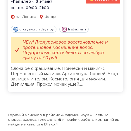
«Галилео», 3 этаж)
пн.-вс.: 09:00–21:00
пл. Ленина
Центр
dikaya-orchideya.by
Instagram
NEW! Гиалуроновое восстановление и
протеиновое насыщение волос.
Подарочные сертификаты на любую
сумму от 50 руб.,...
Сложное окрашивание. Прически и макияж.
Перманентный макияж. Архитектура бровей. Уход
за лицом и телом. Косметология для мужчин.
Депиляция. Прокол мочек ушей....
Горячий маникюр в районе Академии наук ⭐️ Честные
отзывы, адреса, телефоны ☎️ и график работы компаний вы
найдёте в каталоге Blizko ⚡️