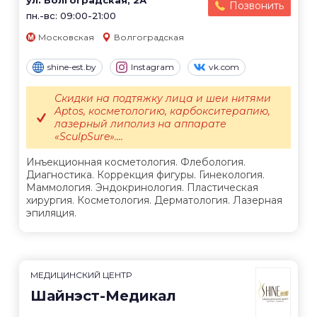
ул. Волгоградская, 2А
Позвонить
пн.-вс: 09:00-21:00
Московская
Волгоградская
shine-est.by
Instagram
vk.com
Скидки на подтяжку лица и шеи нитями
Aptos, косметологию, карбокситерапию,
лазерный липолиз на аппарате
«SculpSure»....
Инъекционная косметология. Флебология.
Диагностика. Коррекция фигуры. Гинекология.
Маммология. Эндокринология. Пластическая
хирургия. Косметология. Дерматология. Лазерная
эпиляция.
МЕДИЦИНСКИЙ ЦЕНТР
Шайнэст-Медикал