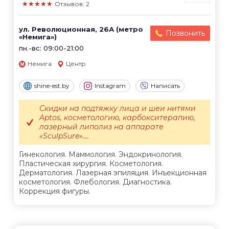
★★★★★
Отзывов: 2
ул. Революционная, 26А (метро
Позвонить
«Немига»)
пн.-вс: 09:00-21:00
Немига
Центр
shine-est.by
Instagram
Написать
Скидки на подтяжку лица и шеи нитями
Aptos, косметологию, карбокситерапию,
лазерный липолиз на аппарате
«SculpSure»....
Гинекология. Маммология. Эндокринология.
Пластическая хирургия. Косметология.
Дерматология. Лазерная эпиляция. Инъекционная
косметология. Флебология. Диагностика.
Коррекция фигуры.