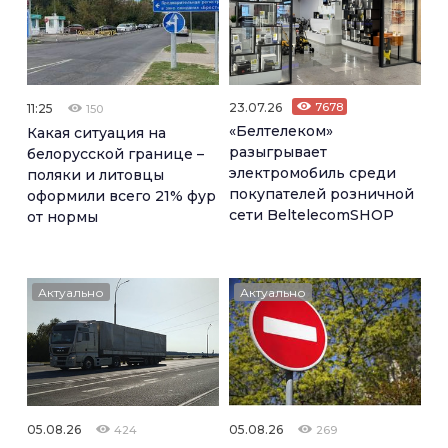
23.07.26
7678
11:25
150
«Белтелеком»
Какая ситуация на
разыгрывает
белорусской границе –
электромобиль среди
поляки и литовцы
покупателей розничной
оформили всего 21% фур
сети BeltelecomSHOP
от нормы
Актуально
Актуально
05.08.26
05.08.26
424
269