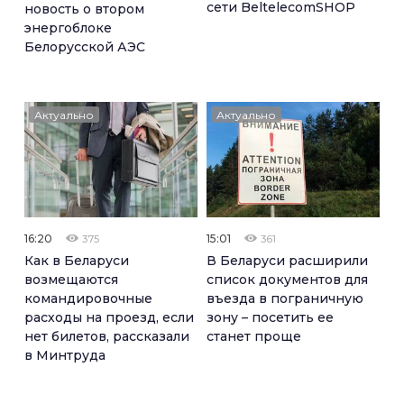
сети BeltelecomSHOP
новость о втором
энергоблоке
Белорусской АЭС
Актуально
Актуально
16:20
15:01
375
361
Как в Беларуси
В Беларуси расширили
возмещаются
список документов для
командировочные
въезда в пограничную
расходы на проезд, если
зону – посетить ее
нет билетов, рассказали
станет проще
в Минтруда