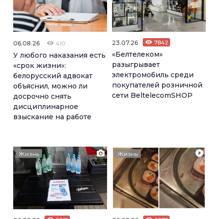
23.07.26
7842
06.08.26
410
«Белтелеком»
У любого наказания есть
разыгрывает
«срок жизни»:
электромобиль среди
белорусский адвокат
покупателей розничной
объяснил, можно ли
сети BeltelecomSHOP
досрочно снять
дисциплинарное
взыскание на работе
Жизнь
Жизнь