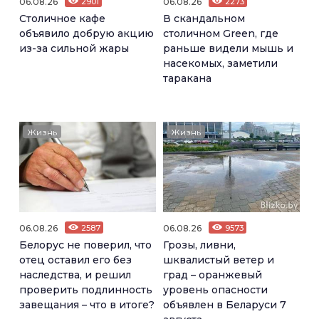
06.08.26
2901
06.08.26
2273
Столичное кафе
В скандальном
объявило добрую акцию
столичном Green, где
из-за сильной жары
раньше видели мышь и
насекомых, заметили
таракана
Жизнь
Жизнь
06.08.26
2587
06.08.26
9573
Белорус не поверил, что
Грозы, ливни,
отец оставил его без
шквалистый ветер и
наследства, и решил
град – оранжевый
проверить подлинность
уровень опасности
завещания – что в итоге?
объявлен в Беларуси 7