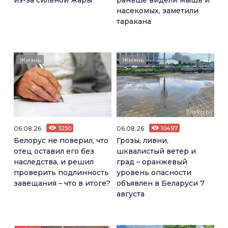
насекомых, заметили
таракана
Жизнь
Жизнь
06.08.26
3250
06.08.26
10497
Белорус не поверил, что
Грозы, ливни,
отец оставил его без
шквалистый ветер и
наследства, и решил
град – оранжевый
проверить подлинность
уровень опасности
завещания – что в итоге?
объявлен в Беларуси 7
августа