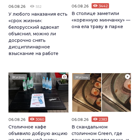
06.08.26
3442
06.08.26
552
В столице заметили
У любого наказания есть
«коренную минчанку» —
«срок жизни»:
она ела траву в парке
белорусский адвокат
объяснил, можно ли
досрочно снять
дисциплинарное
взыскание на работе
Жизнь
Жизнь
06.08.26
3060
06.08.26
2383
Столичное кафе
В скандальном
объявило добрую акцию
столичном Green, где
из-за сильной жары
раньше видели мышь и