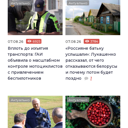
Актуально
Актуально
07.08.26
6925
07.08.26
3784
Вплоть до изъятия
«Россияне батьку
транспорта: ГАИ
услышали»: Лукашенко
объявила о масштабном
рассказал, от чего
контроле мотоциклистов
отказываются белорусы
с привлечением
и почему потом будет
беспилотников
поздно
1
Актуально
Актуально