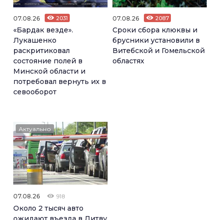
07.08.26
2031
07.08.26
2087
«Бардак везде».
Сроки сбора клюквы и
Лукашенко
брусники установили в
раскритиковал
Витебской и Гомельской
состояние полей в
областях
Минской области и
потребовал вернуть их в
севооборот
Актуально
07.08.26
918
Около 2 тысяч авто
ожидают въезда в Литву