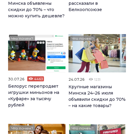
Минска объявлены
рассказали в
скидки до 70% – что
Белкоопсоюзе
можно купить дешевле?
Что почем?
Что почем?
30.07.26
4463
24.07.26
1231
Белорус перепродает
Крупные магазины
игрушки миньонов на
Минска 24–26 июля
«Куфаре» за тысячу
объявили скидки до 70%
рублей
– на какие товары?
Что почем?
Что почем?