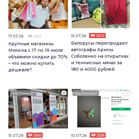
15.07.26
3472
17.07.26
1263
Белорусы перепродают
Крупные магазины
автографы Арины
Минска с 17 по 19 июля
Соболенко на открытках
объявили скидки до 70%
и теннисных мячах за
– что можно купить
180 и 4000 рублей
дешевле?
Что почем?
Что почем?
15.07.26
5560
10.07.26
3336