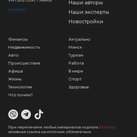
УНП 391272241, г.Минск
Наши авторы
Контакты
Наши эксперты
Новостройки
Финансы
Актуально
Недвижимость
Минск
Авто
Туризм
Происшествия
Работа
Афиша
В мире
Жизнь
Спорт
Технологии
Здоровье
Что почем?
При перепечатке любых материалов портала
Blizko.by
активная ссылка на источник обязательна