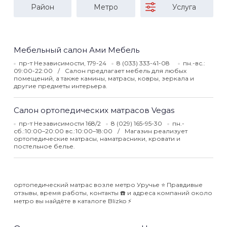
Район
Метро
Услуга
Мебельный салон Ами Мебель
пр-т Независимости, 179-24
8 (033) 333-41-08
пн.-вс.:
09:00-22:00
Салон предлагает мебель для любых
помещений, а также камины, матрасы, ковры, зеркала и
другие предметы интерьера.
Салон ортопедических матрасов Vegas
пр-т Независимости 168/2
8 (029) 165-95-30
пн.-
сб.:10:00–20:00 вс.:10:00–18:00
Магазин реализует
ортопедические матрасы, наматрасники, кровати и
постельное белье.
ортопедический матрас возле метро Уручье ⭐️ Правдивые
отзывы, время работы, контакты ☎️ и адреса компаний около
метро вы найдёте в каталоге Blizko ⚡️