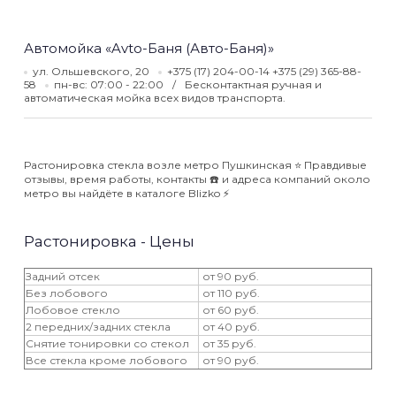
Автомойка «Avto-Баня (Авто-Баня)»
ул. Ольшевского, 20
+375 (17) 204-00-14 +375 (29) 365-88-
58
пн-вс: 07:00 - 22:00
Бесконтактная ручная и
автоматическая мойка всех видов транспорта.
Растонировка стекла возле метро Пушкинская ⭐️ Правдивые
отзывы, время работы, контакты ☎️ и адреса компаний около
метро вы найдёте в каталоге Blizko ⚡️
Растонировка - Цены
Задний отсек
от 90 руб.
Без лобового
от 110 руб.
Лобовое стекло
от 60 руб.
2 передних/задних стекла
от 40 руб.
Снятие тонировки со стекол
от 35 руб.
Все стекла кроме лобового
от 90 руб.