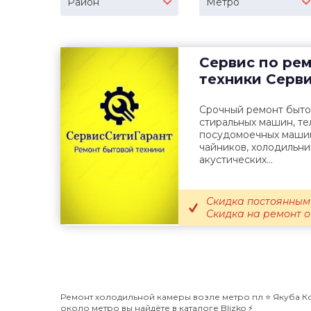
Район
Метро
Сервис по ре
техники
Серви
Срочный ремонт быто
стиральных машин, те
посудомоечных машин,
чайников, холодильни
акустических...
Скидка постоянным
Скидка на ремонт 
Ремонт холодильной камеры возле метро пл ⭐️ Якуба Ко
около метро вы найдёте в каталоге Blizko ⚡️