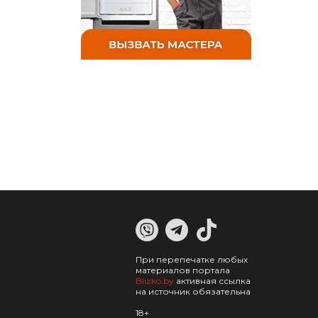
При перепечатке любых
материалов портала
Blizko.by
активная ссылка
на источник обязательна
18+