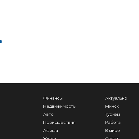
в
Финансы
Актуально
Недвижимость
Минск
Авто
Туризм
Происшествия
Работа
Афиша
В мире
Жизнь
Спорт