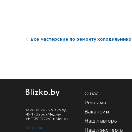
Все мастерские по ремонту холодильнико
О нас
Реклама
© 2009-2026 blizko.by,
Вакансии
ЧУП «БарокМедиа»,
УНП 391272241, г.Минск
Наши авторы
Контакты
Наши эксперты