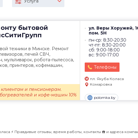
Услуга
монту бытовой
ул. Веры Хоружей, 1
пом. 5Н
сСитиГрупп
пн-ср: 8:30-20:30
чт-пт: 8:30-20:00
вой техники в Минске. Ремонт
сб: 9:00-18:00
левизоров, печей СВЧ,
вс: 9:00-17:00
 мультиварок, робота-пылесоса,
ков, принтеров, кофемашин,
Телефоны
пл. Якуба Коласа
Комаровка
 клиентам и пенсионерам.
обогревателей и кофе-машин 10%
polomka.by
ласа ⚡️ Правдивые отзывы, время работы, контакты ☎️ и адреса компа