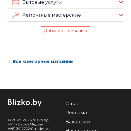
Бытовые услуги
Ремонтные мастерские
Добавить компанию
Все ювелирные магазины
О нас
Реклама
© 2009-2026 blizko.by,
Вакансии
ЧУП «БарокМедиа»,
УНП 391272241, г.Минск
Наши авторы