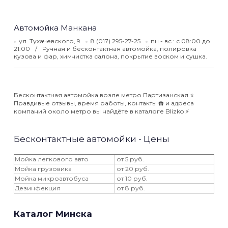
Автомойка Манкана
ул. Тухачевского, 9
8 (017) 295-27-25
пн.- вс.: с 08:00 до
21:00
Ручная и бесконтактная автомойка, полировка
кузова и фар, химчистка салона, покрытие воском и сушка.
Бесконтактная автомойка возле метро Партизанская ⭐️
Правдивые отзывы, время работы, контакты ☎️ и адреса
компаний около метро вы найдёте в каталоге Blizko ⚡️
Бесконтактные автомойки - Цены
Мойка легкового авто
от 5 руб.
Мойка грузовика
от 20 руб.
Мойка микроавтобуса
от 10 руб.
Дезинфекция
от 8 руб.
Каталог Минска