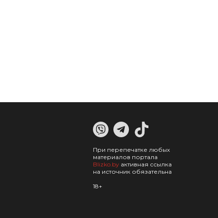
При перепечатке любых
материалов портала
Blizko.by
активная ссылка
на источник обязательна
18+