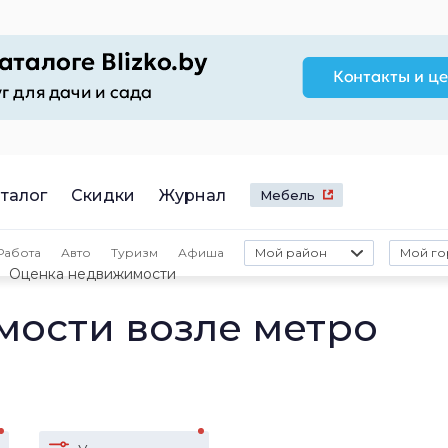
талог
Скидки
Журнал
Мебель
Работа
Авто
Туризм
Афиша
Мой район
Мой го
Оценка недвижимости
ости возле метро