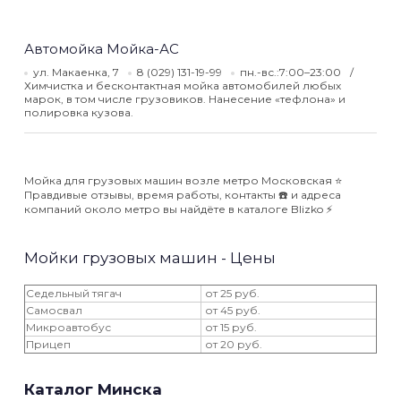
Автомойка Мойка-АС
ул. Макаенка, 7
8 (029) 131-19-99
пн.-вс.:7:00–23:00
Химчистка и бесконтактная мойка автомобилей любых
марок, в том числе грузовиков. Нанесение «тефлона» и
полировка кузова.
Мойка для грузовых машин возле метро Московская ⭐️
Правдивые отзывы, время работы, контакты ☎️ и адреса
компаний около метро вы найдёте в каталоге Blizko ⚡️
Мойки грузовых машин - Цены
Седельный тягач
от 25 руб.
Самосвал
от 45 руб.
Микроавтобус
от 15 руб.
Прицеп
от 20 руб.
Каталог Минска