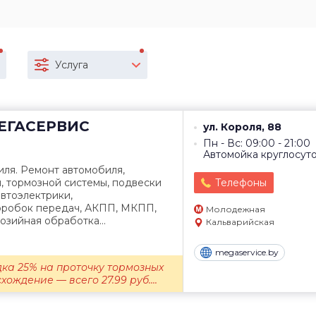
Услуга
ЕГАСЕРВИС
ул. Короля, 88
Пн - Вс: 09:00 - 21:00
Автомойка круглосут
ля. Ремонт автомобиля,
, тормозной системы, подвески
Телефоны
автоэлектрики,
оробок передач, АКПП, МКПП,
Молодежная
озийная обработка...
Кальварийская
megaservice.by
идка 25% на проточку тормозных
хождение — всего 27.99 руб....