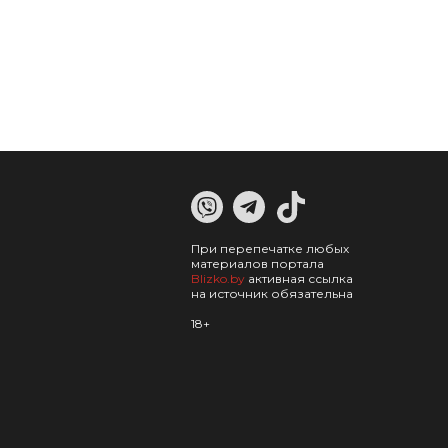
При перепечатке любых
материалов портала
Blizko.by
активная ссылка
на источник обязательна
18+