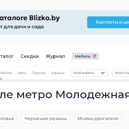
талог
Скидки
Журнал
Мебель
Работа
Авто
Туризм
Афиша
Мой район
Мой го
л
зле метро Молодежна
товка
Чернение резины
Мойка двигателя