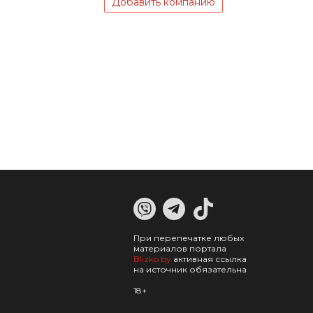
Добавить компанию
При перепечатке любых
материалов портала
Blizko.by
активная ссылка
на источник обязательна
18+