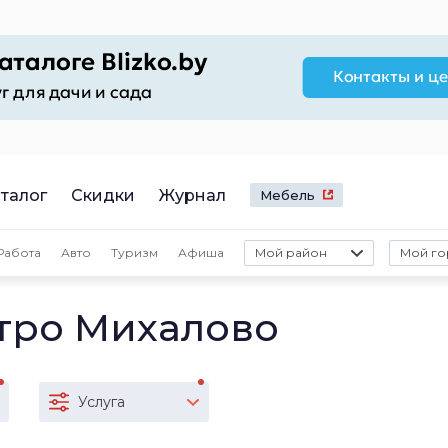
талог
Скидки
Журнал
Мебель
Работа
Авто
Туризм
Афиша
Мой район
Мой го
тро Михалово
Услуга