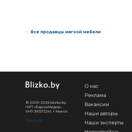
Все продавцы мягкой мебели
О нас
Реклама
© 2009-2026 blizko.by,
Вакансии
ЧУП «БарокМедиа»,
УНП 391272241, г.Минск
Наши авторы
Контакты
Наши эксперты
Новостройки