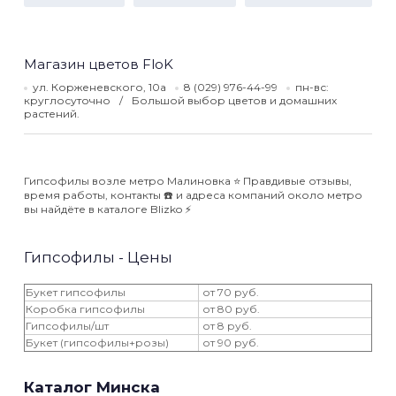
Магазин цветов FloK
ул. Корженевского, 10а
8 (029) 976-44-99
пн-вс:
круглосуточно
Большой выбор цветов и домашних
растений.
Гипсофилы возле метро Малиновка ⭐️ Правдивые отзывы,
время работы, контакты ☎️ и адреса компаний около метро
вы найдёте в каталоге Blizko ⚡️
Гипсофилы - Цены
Букет гипсофилы
от 70 руб.
Коробка гипсофилы
от 80 руб.
Гипсофилы/шт
от 8 руб.
Букет (гипсофилы+розы)
от 90 руб.
Каталог Минска