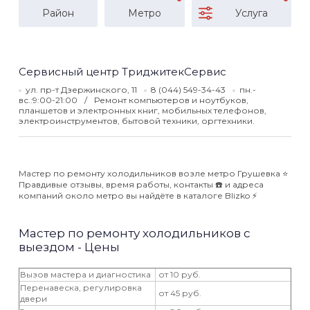
Район
Метро
Услуга
Сервисный центр ТриджитекСервис
ул. пр-т Дзержинского, 11
8 (044) 549-34-43
пн.-
вс.:9:00-21:00
Ремонт компьютеров и ноутбуков,
планшетов и электронных книг, мобильных телефонов,
электроинструментов, бытовой техники, оргтехники.
Мастер по ремонту холодильников возле метро Грушевка ⭐️
Правдивые отзывы, время работы, контакты ☎️ и адреса
компаний около метро вы найдёте в каталоге Blizko ⚡️
Мастер по ремонту холодильников с
выездом - Цены
Вызов мастера и диагностика
от 10 руб.
Перенавеска, регулировка
от 45 руб.
двери