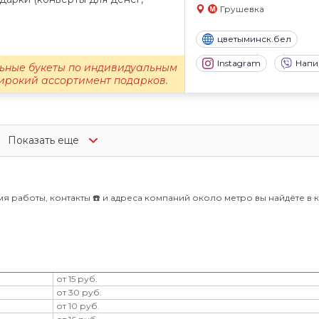
Грушевка
цветыминск.бел
Instagram
Напи
ьные букеты по индивидуальным
Широкий ассортимент подарков.
Показать еще
я работы, контакты ☎️ и адреса компаний около метро вы найдёте в 
от 15 руб.
от 30 руб.
от 10 руб.