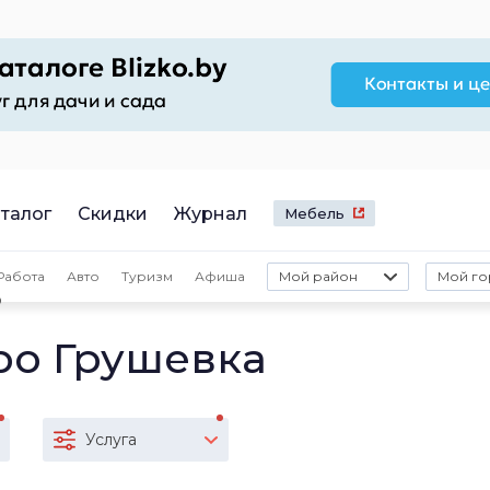
талог
Скидки
Журнал
Мебель
Работа
Авто
Туризм
Афиша
Мой район
Мой го
о
ро Грушевка
Услуга