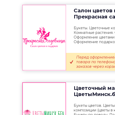
Салон цветов 
Прекрасная c
Букеты. Цветочные к
Комнатные растения. 
Оформление цветами 
Оформление подарков 
Перед оформлением
товара по телефон
заказов через корзин
Цветочный ма
ЦветыМинск.
Букеты цветов. Цвет
композиции (цветы в к
Букеты по поводу. По