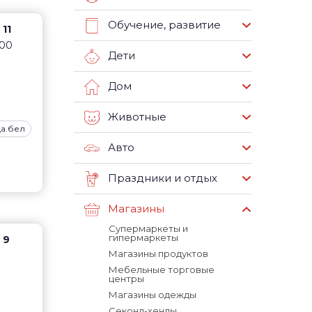
Обучение, развитие
11
:00
Дети
Дом
Животные
а.бел
Авто
Праздники и отдых
Магазины
Супермаркеты и
гипермаркеты
 9
Магазины продуктов
Мебельные торговые
центры
Магазины одежды
Секонд-хенды