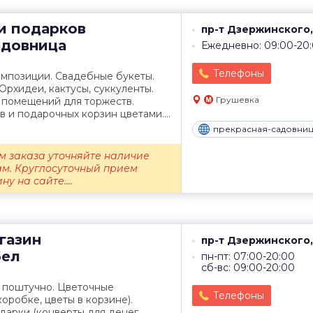
и подарков
пр-т Дзержинского, 
адовница
Ежедневно: 09:00-20
Телефоны
омпозиции. Свадебные букеты.
Орхидеи, кактусы, суккуленты.
Грушевка
помещений для торжеств.
и подарочных корзин цветами....
прекрасная-садовниц
 заказа уточняйте наличие
ам. Круглосуточный прием
у на сайте....
газин
пр-т Дзержинского,
бел
пн-пт: 07:00-20:00
сб-вс: 09:00-20:00
ы поштучно. Цветочные
Телефоны
оробке, цветы в корзине).
дарки (конверты для денег,