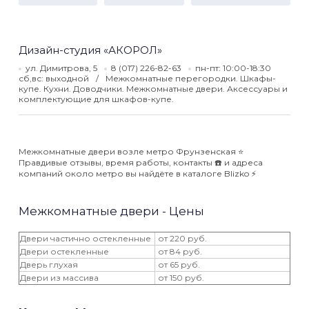
Дизайн-студия «АКОРОЛ»
ул. Димитрова, 5
8 (017) 226-82-63
пн-пт: 10:00-18:30
сб,вс: выходной
Межкомнатные перегородки. Шкафы-
купе. Кухни. Доводчики. Межкомнатные двери. Аксессуары и
комплектующие для шкафов-купе.
Межкомнатные двери возле метро Фрунзенская ⭐️
Правдивые отзывы, время работы, контакты ☎️ и адреса
компаний около метро вы найдёте в каталоге Blizko ⚡️
Межкомнатные двери - Цены
Двери частично остекленные
от 220 руб.
Двери остекленные
от 84 руб.
Дверь глухая
от 65 руб.
Двери из массива
от 150 руб.