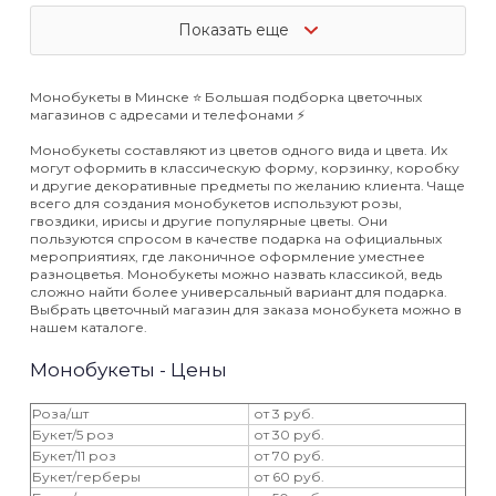
Показать еще
Монобукеты в Минске ⭐️ Большая подборка цветочных
магазинов с адресами и телефонами ⚡️
Монобукеты составляют из цветов одного вида и цвета. Их
могут оформить в классическую форму, корзинку, коробку
и другие декоративные предметы по желанию клиента. Чаще
всего для создания монобукетов используют розы,
гвоздики, ирисы и другие популярные цветы. Они
пользуются спросом в качестве подарка на официальных
мероприятиях, где лаконичное оформление уместнее
разноцветья. Монобукеты можно назвать классикой, ведь
сложно найти более универсальный вариант для подарка.
Выбрать цветочный магазин для заказа монобукета можно в
нашем каталоге.
Монобукеты - Цены
Роза/шт
от 3 руб.
Букет/5 роз
от 30 руб.
Букет/11 роз
от 70 руб.
Букет/герберы
от 60 руб.