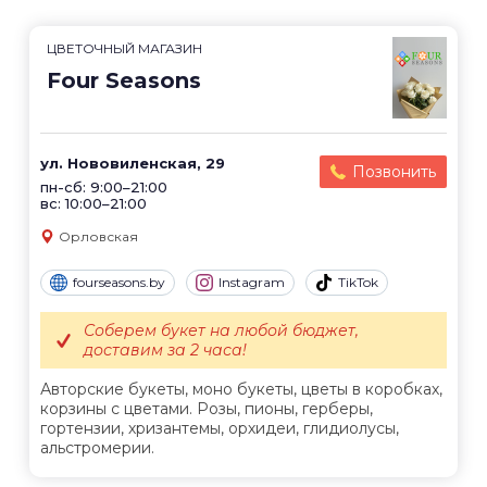
ЦВЕТОЧНЫЙ МАГАЗИН
Four Seasons
ул. Нововиленская, 29
Позвонить
пн-сб: 9:00–21:00
вс: 10:00–21:00
Орловская
fourseasons.by
Instagram
TikTok
Соберем букет на любой бюджет,
доставим за 2 часа!
Авторские букеты, моно букеты, цветы в коробках,
корзины с цветами. Розы, пионы, герберы,
гортензии, хризантемы, орхидеи, глидиолусы,
альстромерии.