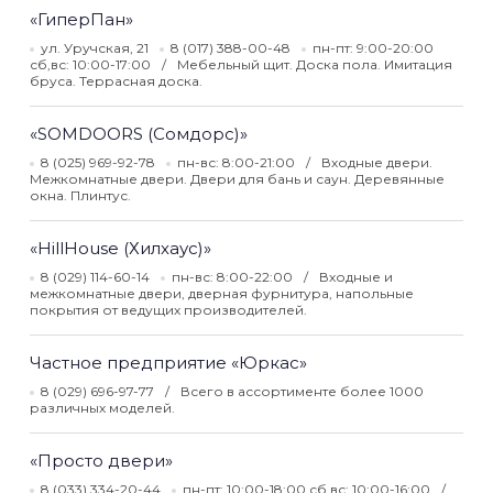
«ГиперПан»
ул. Уручская, 21
8 (017) 388-00-48
пн-пт: 9:00-20:00
сб,вс: 10:00-17:00
Мебельный щит. Доска пола. Имитация
бруса. Террасная доска.
«SOMDOORS (Сомдорс)»
8 (025) 969-92-78
пн-вс: 8:00-21:00
Входные двери.
Межкомнатные двери. Двери для бань и саун. Деревянные
окна. Плинтус.
«HillHouse (Хилхаус)»
8 (029) 114-60-14
пн-вс: 8:00-22:00
Входные и
межкомнатные двери, дверная фурнитура, напольные
покрытия от ведущих производителей.
Частное предприятие «Юркас»
8 (029) 696-97-77
Всего в ассортименте более 1000
различных моделей.
«Просто двери»
8 (033) 334-20-44
пн-пт: 10:00-18:00 сб,вс: 10:00-16:00