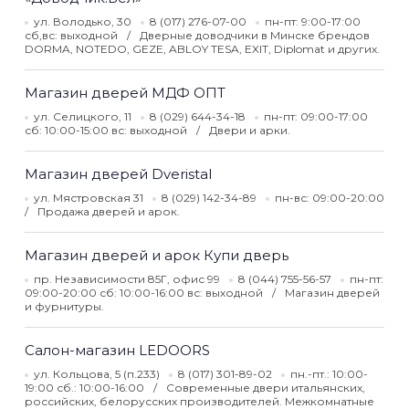
ул. Володько, 30
8 (017) 276-07-00
пн-пт: 9:00-17:00
сб,вс: выходной
Дверные доводчики в Минске брендов
DORMA, NOTEDO, GEZE, ABLOY TESA, EXIT, Diplomat и других.
Магазин дверей МДФ ОПТ
ул. Селицкого, 11
8 (029) 644-34-18
пн-пт: 09:00-17:00
сб: 10:00-15:00 вс: выходной
Двери и арки.
Магазин дверей Dveristal
ул. Мястровская 31
8 (029) 142-34-89
пн-вс: 09:00-20:00
Продажа дверей и арок.
Магазин дверей и арок Купи дверь
пр. Независимости 85Г, офис 99
8 (044) 755-56-57
пн-пт:
09:00-20:00 сб: 10:00-16:00 вс: выходной
Магазин дверей
и фурнитуры.
Салон-магазин LEDOORS
ул. Кольцова, 5 (п.233)
8 (017) 301-89-02
пн.-пт.: 10:00-
19:00 сб.: 10:00-16:00
Современные двери итальянских,
российских, белорусских производителей. Межкомнатные