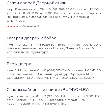
Салон дверей Дверной стиль
пр. Дзержинского, 119
8 (017) 366-30-54
пн.-пт.:10:00-
20:00 сб.:11:00-18:00 вс.:11:00–16:00
В продаже входные и
межкомнатные двери, сдвижные системы «Софья» и
фурнитура.
★★★★★
Отзывов: 4
Галерея дверей 2 бобра
ул. Уманская, 54
8 (029) 604-59-59
пн.-вс.:11:00–19:00
Магазин реализует двери из Италии, Литвы и России. В
наличии также фурнитура.
Все к двери
ул. П. Мстиславца 8
8 (044) 555-18-48
пн-пт: 9:00-17:00
сб,вс: выходной
Дверная фурнитура брендов AGB,
COLOMBO, TUPAI, KALE KILIT, MOTTURA, CISA и ЭЛЬБОР.
Салоны сайдинга и плитки «BUDDOM.BY»
ул. Пионерская, 47
8 (029) 566-84-88
пн-сб: 9:00-18:00
вс: выходной
Широкий ассортимент сайдинга,
керамической плитки и панелей ПВХ.