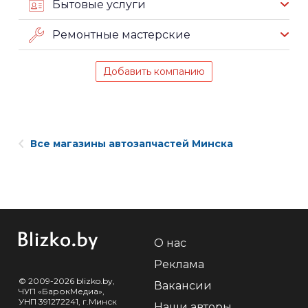
Бытовые услуги
Ремонтные мастерские
Добавить компанию
Все магазины автозапчастей Минска
О нас
Реклама
© 2009-2026 blizko.by,
Вакансии
ЧУП «БарокМедиа»,
УНП 391272241, г.Минск
Наши авторы