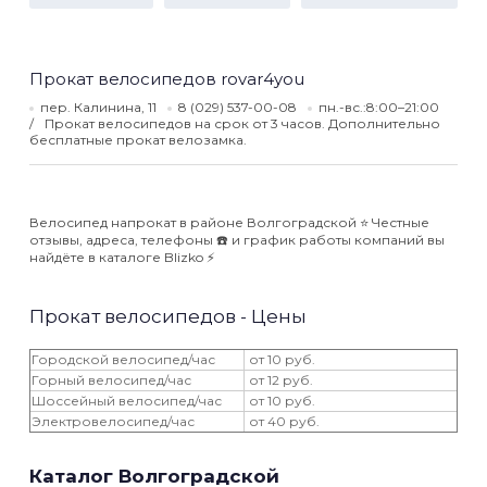
Прокат велосипедов rovar4you
пер. Калинина, 11
8 (029) 537-00-08
пн.-вс.:8:00–21:00
Прокат велосипедов на срок от 3 часов. Дополнительно
бесплатные прокат велозамка.
Велосипед напрокат в районе Волгоградской ⭐️ Честные
отзывы, адреса, телефоны ☎️ и график работы компаний вы
найдёте в каталоге Blizko ⚡️
Прокат велосипедов - Цены
Городской велосипед/час
от 10 руб.
Горный велосипед/час
от 12 руб.
Шоссейный велосипед/час
от 10 руб.
Электровелосипед/час
от 40 руб.
Каталог Волгоградской