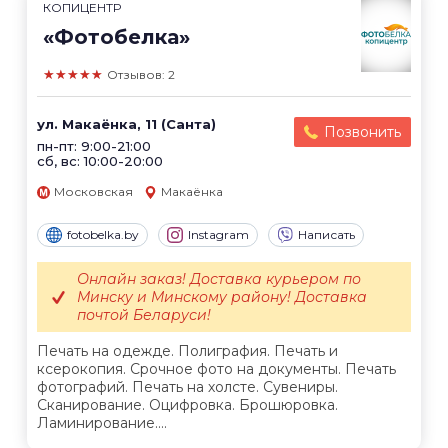
КОПИЦЕНТР
«Фотобелка»
★★★★★
Отзывов: 2
ул. Макаёнка, 11 (Санта)
Позвонить
пн-пт: 9:00-21:00
сб, вс: 10:00-20:00
Московская
Макаёнка
fotobelka.by
Instagram
Написать
Онлайн заказ! Доставка курьером по
Минску и Минскому району! Доставка
почтой Беларуси!
Печать на одежде. Полиграфия. Печать и
ксерокопия. Срочное фото на документы. Печать
фотографий. Печать на холсте. Сувениры.
Сканирование. Оцифровка. Брошюровка.
Ламинирование....