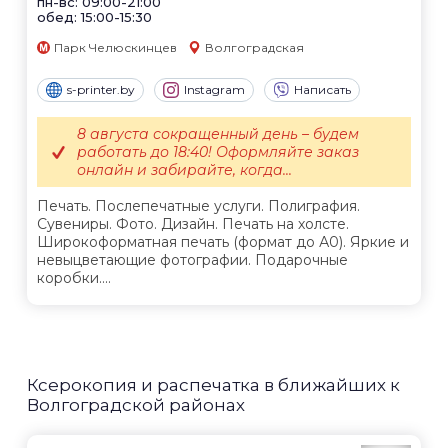
пн-вс: 09:00-21:00
обед: 15:00-15:30
Парк Челюскинцев
Волгоградская
s-printer.by
Instagram
Написать
8 августа сокращенный день – будем
работать до 18:40! Оформляйте заказ
онлайн и забирайте, когда...
Печать. Послепечатные услуги. Полиграфия.
Сувениры. Фото. Дизайн. Печать на холсте.
Широкоформатная печать (формат до А0). Яркие и
невыцветающие фотографии. Подарочные
коробки....
Ксерокопия и распечатка в ближайших к
Волгоградской районах