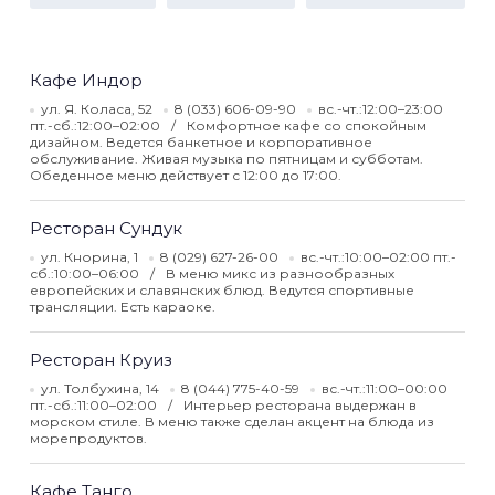
Кафе Индор
ул. Я. Коласа, 52
8 (033) 606-09-90
вс.-чт.:12:00–23:00
пт.-сб.:12:00–02:00
Комфортное кафе со спокойным
дизайном. Ведется банкетное и корпоративное
обслуживание. Живая музыка по пятницам и субботам.
Обеденное меню действует с 12:00 до 17:00.
Ресторан Сундук
ул. Кнорина, 1
8 (029) 627-26-00
вс.-чт.:10:00–02:00 пт.-
сб.:10:00–06:00
В меню микс из разнообразных
европейских и славянских блюд. Ведутся спортивные
трансляции. Есть караоке.
Ресторан Круиз
ул. Толбухина, 14
8 (044) 775-40-59
вс.-чт.:11:00–00:00
пт.-сб.:11:00–02:00
Интерьер ресторана выдержан в
морском стиле. В меню также сделан акцент на блюда из
морепродуктов.
Кафе Танго