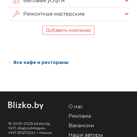
Бытовые услуги
Ремонтные мастерские
Добавить компанию
Все кафе и рестораны
О нас
Реклама
© 2009-2026 blizko.by,
Вакансии
ЧУП «БарокМедиа»,
УНП 391272241, г.Минск
Наши авторы