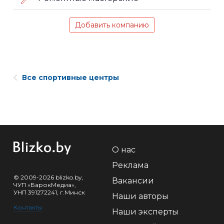
Добавить компанию
Все спортивные центры
О нас
Реклама
© 2009-2026 blizko.by,
Вакансии
ЧУП «БарокМедиа»,
УНП 391272241, г.Минск
Наши авторы
Контакты
Наши эксперты