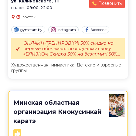
ул. Калиновского, 111
Позвонить
пн.-вс.: 09:00-22:00
Восток
gymstars.by
Instagram
facebook
ОНЛАЙН-ТРЕНИРОВКИ! 50% скидка на
первый абонемент по кодовому слову
«БЛИЗКО»! Скидка 30% на безлимит! 50%...
Художественная гимнастика. Детские и взрослые
группы.
Минская областная
организация Киокусинкай
каратэ