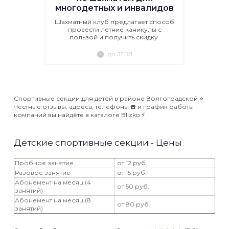
многодетных и инвалидов
Шахматный клуб предлагает способ
провести летние каникулы с
пользой и получить скидку.
до 31.08
Спортивные секции для детей в районе Волгоградской ⭐️
Честные отзывы, адреса, телефоны ☎️ и график работы
компаний вы найдёте в каталоге Blizko ⚡️
Детские спортивные секции - Цены
Пробное занятие
от 12 руб.
Разовое занятие
от 15 руб.
Абонемент на месяц (4
от 50 руб.
занятий)
Абонемент на месяц (8
от 80 руб.
занятий)