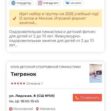
maygli.by
Instagram
vk.com
Идет набор в группы на 2026 учебный год!
12 залов в Минске. Игровой формат
занятий....
Оздоровительная гимнастика и детский фитнес
для детей от 2 до 10 лет. Физкультурно-
оздоровительные занятия для детей от 2 до 10
лет....
КЛУБ ДЕТСКОЙ СПОРТИВНОЙ ГИМНАСТИКИ
Тигренок
★★★★★
Отзывов: 1
ул. Лидская, 8 (СШ №59)
Позвонить
пн, ср: 18:00-19:45
Московская
Макаёнка