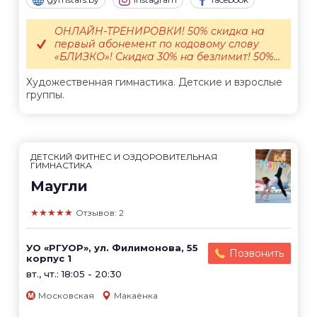
ОНЛАЙН-ТРЕНИРОВКИ! 50% скидка на
первый абонемент по кодовому слову
«БЛИЗКО»! Скидка 30% на безлимит! 50%...
Художественная гимнастика. Детские и взрослые
группы.
ДЕТСКИЙ ФИТНЕС И ОЗДОРОВИТЕЛЬНАЯ
ГИМНАСТИКА
Маугли
★★★★★
Отзывов: 2
УО «РГУОР», ул. Филимонова, 55
Позвонить
корпус 1
вт., чт.: 18:05 - 20:30
Московская
Макаёнка